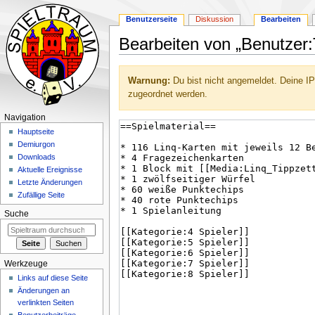
Benutzerseite
Diskussion
Bearbeiten
Bearbeiten von „Benutzer:
Zur
Zur
Warnung:
Du bist nicht angemeldet. Deine IP
Navigation
Suche
zugeordnet werden.
springen
springen
Navigation
Hauptseite
Demiurgon
Downloads
Aktuelle Ereignisse
Letzte Änderungen
Zufällige Seite
Suche
Werkzeuge
Links auf diese Seite
Änderungen an
verlinkten Seiten