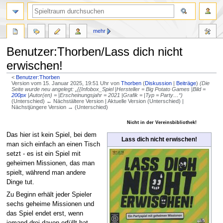
mehr
Benutzer:Thorben/Lass dich nicht
erwischen!
<
Benutzer:Thorben
Version vom 15. Januar 2025, 19:51 Uhr von
Thorben
(
Diskussion
|
Beiträge
)
(Die
Seite wurde neu angelegt: „{{Infobox_Spiel |Hersteller = Big Potato Games |Bild =
200px
|Autor(en) = |Erscheinungsjahr = 2021 |Grafik = |Typ = Party…“)
(Unterschied) ← Nächstältere Version | Aktuelle Version (Unterschied) |
Nächstjüngere Version → (Unterschied)
Zur
Zur
Nicht in der Vereinsbibliothek!
Navigation
Suche
Das hier ist kein Spiel, bei dem
Lass dich nicht erwischen!
springen
springen
man sich einfach an einen Tisch
setzt - es ist ein Spiel mit
geheimen Missionen, das man
spielt, während man andere
Dinge tut.
Zu Beginn erhält jeder Spieler
sechs geheime Missionen und
das Spiel endet erst, wenn
jemand drei davon erfüllt hat.