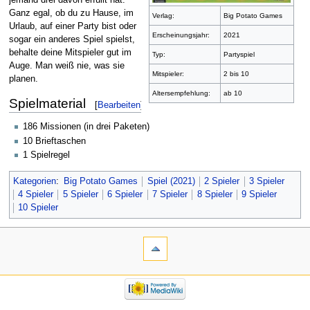
Ganz egal, ob du zu Hause, im
Verlag:
Big Potato Games
Urlaub, auf einer Party bist oder
Erscheinungsjahr:
2021
sogar ein anderes Spiel spielst,
behalte deine Mitspieler gut im
Typ:
Partyspiel
Auge. Man weiß nie, was sie
Mitspieler:
2 bis 10
planen.
Altersempfehlung:
ab 10
Spielmaterial
[
Bearbeiten
]
186 Missionen (in drei Paketen)
10 Brieftaschen
1 Spielregel
Kategorien
:
Big Potato Games
Spiel (2021)
2 Spieler
3 Spieler
4 Spieler
5 Spieler
6 Spieler
7 Spieler
8 Spieler
9 Spieler
10 Spieler