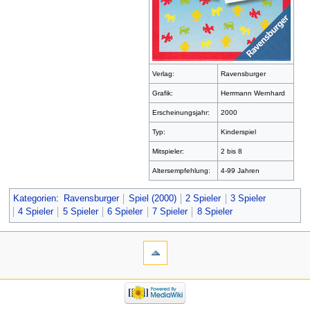
Verlag:
Ravensburger
Grafik:
Herrmann Wernhard
Erscheinungsjahr:
2000
Typ:
Kinderspiel
Mitspieler:
2 bis 8
Altersempfehlung:
4-99 Jahren
Kategorien
:
Ravensburger
Spiel (2000)
2 Spieler
3 Spieler
4 Spieler
5 Spieler
6 Spieler
7 Spieler
8 Spieler