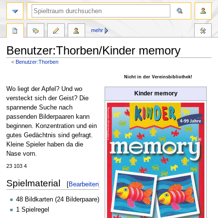
mehr
Benutzer:Thorben/Kinder memory
<
Benutzer:Thorben
Zur
Zur
Nicht in der Vereinsbibliothek!
Navigation
Suche
Wo liegt der Apfel? Und wo
Kinder memory
springen
springen
versteckt sich der Geist? Die
spannende Suche nach
passenden Bilderpaaren kann
beginnen. Konzentration und ein
gutes Gedächtnis sind gefragt.
Kleine Spieler haben da die
Nase vorn.
23 103 4
Spielmaterial
[
Bearbeiten
]
48 Bildkarten (24 Bilderpaare)
1 Spielregel