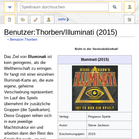
mehr
Benutzer:Thorben/Illuminati (2015)
<
Benutzer:Thorben
Zur
Zur
Nicht in der Vereinsbibliothek!
Navigation
Suche
Das Ziel von
Illuminati
ist
Illuminati (2015)
springen
springen
kein geringeres, als die
Weltherrschaft zu erringen.
Ihr fangt mit einer einzelnen
Illuminati-Karte an, die eure
eigene, geheime
Verschwörung repräsentiert.
Im Lauf des Spiels
übernehmt ihr zusätzliche
Gruppen (die Spielkarten).
Diese Gruppen reihen sich
Verlag:
Pegasus Spiele
in eure jeweilige
Autor:
Steve Jackson
Machtstruktur ein und
arbeiten dann den Rest des
Erscheinungsjahr:
2015