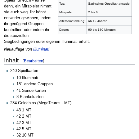
Spiels für euch - es sei
Typ:
Satirisches Gesellschaftsspiel
denn, ein Mitspieler nimmt
sie euch weg. Ihr könnt
Mitspieler:
2 bis 6
entweder gewinnen, indem
Altersempfehlung:
ab 12 Jahren
ihr genügend Gruppen
kontrolliert oder indem ihr
Dauer:
60 bis 180 Minuten
die speziellen
Siegbedingungen eurer eigenen Illuminati erfüllt.
Neuauflage von
Illuminati
Inhalt
[
Bearbeiten
]
240 Spielkarten
10 Illuminati
181 andere Gruppen
41 Sonderkarten
8 Blankokarten
234 Geldchips (MegaTeuros - MT)
43 1 MT
42 2 MT
42 3 MT
42 5 MT
32 10 MT