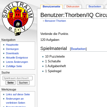
Benutzerseite
Diskussion
Bearbeiten
Benutzer:Thorben/IQ Circu
<
Benutzer:Thorben
Zur
Zur
Navigation
Suche
Verbinde die Punkte.
springen
springen
120 Aufgaben
Navigation
Hauptseite
Spielmaterial
[
Bearbeiten
]
Demiurgon
Downloads
10 Puzzleteile
Aktuelle Ereignisse
1 Schatulle
Letzte Änderungen
1 Aufgabenheft
Zufällige Seite
1 Spielregel
Suche
Werkzeuge
Links auf diese Seite
Änderungen an
verlinkten Seiten