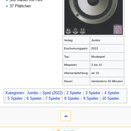
308 Karten mit Hits
37 Plättchen
Verlag:
Jumbo
Erscheinungsjahr:
2022
Typ:
Musikspiel
Mitspieler:
2 bis 10
Altersempfehlung:
ab 16
Dauer:
mindestens 30 Minuten
Kategorien
:
Jumbo
Spiel (2022)
2 Spieler
3 Spieler
4 Spieler
5 Spieler
6 Spieler
7 Spieler
8 Spieler
9 Spieler
10 Spieler