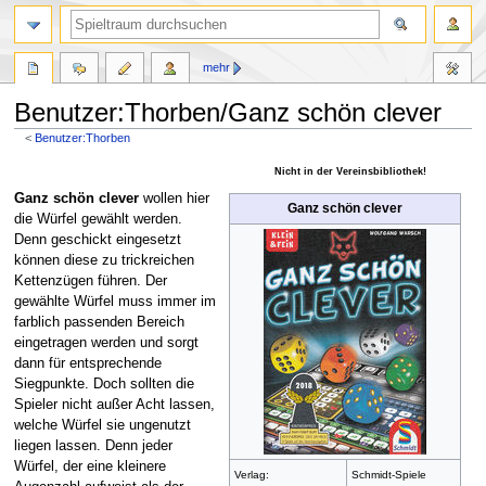
mehr
Benutzer:Thorben/Ganz schön clever
<
Benutzer:Thorben
Zur
Zur
Nicht in der Vereinsbibliothek!
Navigation
Suche
Ganz schön clever
wollen hier
Ganz schön clever
springen
springen
die Würfel gewählt werden.
Denn geschickt eingesetzt
können diese zu trickreichen
Kettenzügen führen. Der
gewählte Würfel muss immer im
farblich passenden Bereich
eingetragen werden und sorgt
dann für entsprechende
Siegpunkte. Doch sollten die
Spieler nicht außer Acht lassen,
welche Würfel sie ungenutzt
liegen lassen. Denn jeder
Würfel, der eine kleinere
Verlag:
Schmidt-Spiele