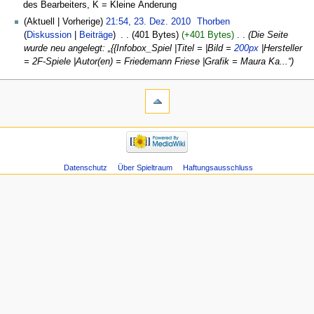
des Bearbeiters, K = Kleine Änderung
Aktuell
Vorherige
21:54, 23. Dez. 2010
‎
Thorben
Diskussion
Beiträge
‎
401 Bytes
+401 Bytes
‎
Die Seite
wurde neu angelegt: „{{Infobox_Spiel |Titel = |Bild =
200px
|Hersteller
= 2F-Spiele |Autor(en) = Friedemann Friese |Grafik = Maura Ka...“
Datenschutz
Über Spieltraum
Haftungsausschluss