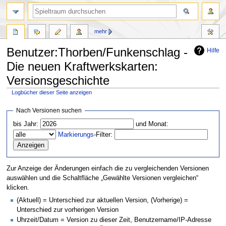
mehr
Benutzer:Thorben/Funkenschlag -
Hilfe
Die neuen Kraftwerkskarten:
Versionsgeschichte
Logbücher dieser Seite anzeigen
Zur
Zur
Nach Versionen suchen
Navigation
Suche
bis Jahr:
und Monat:
springen
springen
Markierungs
-Filter:
Zur Anzeige der Änderungen einfach die zu vergleichenden Versionen
auswählen und die Schaltfläche „Gewählte Versionen vergleichen“
klicken.
(Aktuell) = Unterschied zur aktuellen Version, (Vorherige) =
Unterschied zur vorherigen Version
Uhrzeit/Datum = Version zu dieser Zeit, Benutzername/IP-Adresse