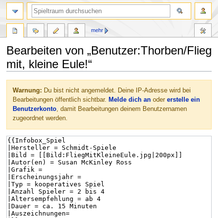
mehr
Bearbeiten von „Benutzer:Thorben/Flieg
mit, kleine Eule!“
Zur
Zur
Warnung:
Du bist nicht angemeldet. Deine IP-Adresse wird bei
Navigation
Suche
Bearbeitungen öffentlich sichtbar.
Melde dich an
oder
erstelle ein
springen
springen
Benutzerkonto
, damit Bearbeitungen deinem Benutzernamen
zugeordnet werden.