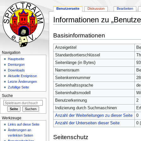
Benutzerseite
Diskussion
Bearbeiten
Informationen zu „Benutze
Zur
Zur
Basisinformationen
Navigation
Suche
springen
springen
Anzeigetitel
Be
Navigation
Standardsortierschlüssel
Th
Hauptseite
Seitenlänge (in Bytes)
93
Demiurgon
Namensraum
Be
Downloads
Aktuelle Ereignisse
Seitenkennnummer
28
Letzte Änderungen
Seiteninhaltssprache
de
Zufällige Seite
Seiteninhaltsmodell
Wi
Suche
Benutzerkennung
2
Indizierung durch Suchmaschinen
Er
Anzahl der Weiterleitungen zu dieser Seite
0
Werkzeuge
Anzahl der Unterseiten dieser Seite
0 
Links auf diese Seite
Änderungen an
verlinkten Seiten
Seitenschutz