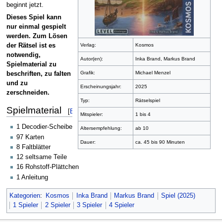
beginnt jetzt.
Dieses Spiel kann
nur einmal gespielt
werden. Zum Lösen
der Rätsel ist es
Verlag:
Kosmos
notwendig,
Autor(en):
Inka Brand, Markus Brand
Spielmaterial zu
Grafik:
Michael Menzel
beschriften, zu falten
und zu
Erscheinungsjahr:
2025
zerschneiden.
Typ:
Rätselspiel
Spielmaterial
[
Bearbeiten
]
Mitspieler:
1 bis 4
1 Decodier-Scheibe
Altersempfehlung:
ab 10
97 Karten
Dauer:
ca. 45 bis 90 Minuten
8 Faltblätter
12 seltsame Teile
16 Rohstoff-Plättchen
1 Anleitung
Kategorien
:
Kosmos
Inka Brand
Markus Brand
Spiel (2025)
1 Spieler
2 Spieler
3 Spieler
4 Spieler