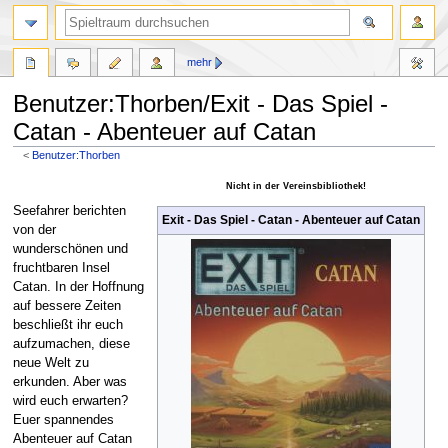
mehr
Benutzer:Thorben/Exit - Das Spiel -
Catan - Abenteuer auf Catan
<
Benutzer:Thorben
Zur
Zur
Nicht in der Vereinsbibliothek!
Navigation
Suche
Seefahrer berichten
Exit - Das Spiel - Catan - Abenteuer auf Catan
springen
springen
von der
wunderschönen und
fruchtbaren Insel
Catan. In der Hoffnung
auf bessere Zeiten
beschließt ihr euch
aufzumachen, diese
neue Welt zu
erkunden. Aber was
wird euch erwarten?
Euer spannendes
Abenteuer auf Catan