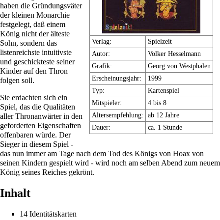
haben die Gründungsväter
der kleinen Monarchie
festgelegt, daß einem
König nicht der älteste
Verlag:
Spielzeit
Sohn, sondern das
listenreichste intuitivste
Autor:
Volker Hesselmann
und geschickteste seiner
Grafik:
Georg von Westphalen
Kinder auf den Thron
Erscheinungsjahr:
1999
folgen soll.
Typ:
Kartenspiel
Sie erdachten sich ein
Mitspieler:
4 bis 8
Spiel, das die Qualitäten
Altersempfehlung:
ab 12 Jahre
aller Thronanwärter in den
geforderten Eigenschaften
Dauer:
ca. 1 Stunde
offenbaren würde. Der
Sieger in diesem Spiel -
das nun immer am Tage nach dem Tod des Königs von Hoax von
seinen Kindern gespielt wird - wird noch am selben Abend zum neuem
König seines Reiches gekrönt.
Inhalt
14 Identitätskarten