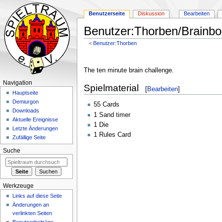
Benutzerseite
Diskussion
Bearbeiten
Benutzer:Thorben/Brainbo
<
Benutzer:Thorben
Zur
Zur
Navigation
Suche
The ten minute brain challenge.
springen
springen
Navigation
Spielmaterial
[
Bearbeiten
]
Hauptseite
Demiurgon
55 Cards
Downloads
1 Sand timer
Aktuelle Ereignisse
1 Die
Letzte Änderungen
1 Rules Card
Zufällige Seite
Suche
Werkzeuge
Links auf diese Seite
Änderungen an
verlinkten Seiten