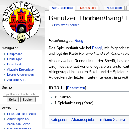
Benutzerseite
Diskussion
Bearbeiten
Benutzer:Thorben/Bang! Fü
<
Benutzer:Thorben
Zur
Zur
Navigation
Suche
Erweiterung zu
Bang!
springen
springen
Das Spiel verläuft wie bei
Bang!
, mit folgender 
Navigation
und legt die Karte
Für eine Hand voll Karten
verd
Hauptseite
Demiurgon
Ab der zweiten Runde nimmt der Sheriff, bevor e
Downloads
wird), liest sie laut vor und legt sie als erste 
Aktuelle Ereignisse
Ablagestapel ist nun im Spiel, und die Spieler 
Letzte Änderungen
Aufdecken der letzten Karte (
Für eine Hand voll
Zufällige Seite
Inhalt
Suche
[
Bearbeiten
]
15 Karten
1 Spielanleitung (Karte)
Werkzeuge
Links auf diese Seite
Änderungen an
Kategorien
:
Abacusspiele
Emiliano Sciarra
verlinkten Seiten