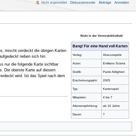
Nicht angemeldet
Diskussionsseite
Beiträge
Anmelden
Nicht in der Vereinsbibliothek!
Bang! Für eine Hand voll Karten
s, mischt verdeckt die übrigen Karten
Verlag:
Abacusspiele
aufgedeckt neben sich hin.
Autor:
Emiliano Sciarra
s nur die folgende Karte sichtbar
hes. Die oberste Karte auf diesem
Grafik:
Paolo Aldighieri
verdeckt wird. Ist das Spiel nach dem
Erscheinungsjahr:
2005
Typ:
Kartenspiel
Mitspieler:
4 bis 7
Altersempfehlung:
ab 10 Jahre
Dauer:
?