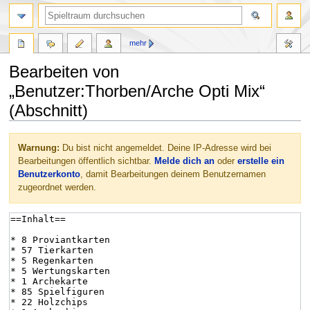
mehr
Bearbeiten von
„Benutzer:Thorben/Arche Opti Mix“
(Abschnitt)
Zur
Zur
Warnung:
Du bist nicht angemeldet. Deine IP-Adresse wird bei
Navigation
Suche
Bearbeitungen öffentlich sichtbar.
Melde dich an
oder
erstelle ein
springen
springen
Benutzerkonto
, damit Bearbeitungen deinem Benutzernamen
zugeordnet werden.