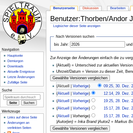
Benutzerseite
Diskussion
Bearbeiten
Benutzer:Thorben/Andor J
Logbücher dieser Seite anzeigen
Zur
Zur
Nach Versionen suchen
Navigation
Suche
bis Jahr:
und
springen
springen
Navigation
Hauptseite
Zur Anzeige der Änderungen einfach die zu verg
Demiurgon
(Aktuell) = Unterschied zur aktuellen Version
Downloads
Uhrzeit/Datum = Version zu dieser Zeit, Be
Aktuelle Ereignisse
Letzte Änderungen
Zufällige Seite
Aktuell
Vorherige
09:25, 30. Dez. 
Suche
Aktuell
Vorherige
12:14, 29. Dez. 
Aktuell
Vorherige
19:25, 28. Dez. 
Aktuell
Vorherige
15:17, 28. Dez. 
Werkzeuge
Aktuell
Vorherige
15:17, 28. Dez. 
Links auf diese Seite
|Autor(en) = Inka Brand |Autor2 = Markus B
Änderungen an
verlinkten Seiten