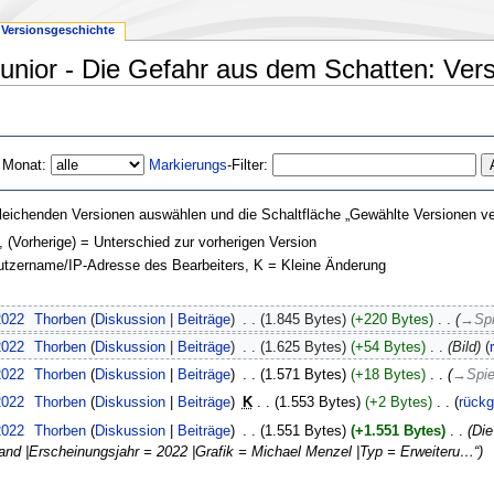
Versionsgeschichte
unior - Die Gefahr aus dem Schatten: Ver
 Monat:
Markierungs
-Filter:
leichenden Versionen auswählen und die Schaltfläche „Gewählte Versionen ver
, (Vorherige) = Unterschied zur vorherigen Version
nutzername/IP-Adresse des Bearbeiters, K = Kleine Änderung
2022
‎
Thorben
Diskussion
Beiträge
‎
1.845 Bytes
+220 Bytes
‎
→‎Spi
2022
‎
Thorben
Diskussion
Beiträge
‎
1.625 Bytes
+54 Bytes
‎
Bild
2022
‎
Thorben
Diskussion
Beiträge
‎
1.571 Bytes
+18 Bytes
‎
→‎Spie
2022
‎
Thorben
Diskussion
Beiträge
‎
K
1.553 Bytes
+2 Bytes
‎
rück
2022
‎
Thorben
Diskussion
Beiträge
‎
1.551 Bytes
+1.551 Bytes
‎
Die
rand |Erscheinungsjahr = 2022 |Grafik = Michael Menzel |Typ = Erweiteru…“