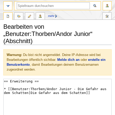
mehr
Bearbeiten von
„Benutzer:Thorben/Andor Junior“
(Abschnitt)
Zur
Zur
Warnung:
Du bist nicht angemeldet. Deine IP-Adresse wird bei
Navigation
Suche
Bearbeitungen öffentlich sichtbar.
Melde dich an
oder
erstelle ein
springen
springen
Benutzerkonto
, damit Bearbeitungen deinem Benutzernamen
zugeordnet werden.