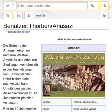
mehr
Benutzer:Thorben/Anasazi
<
Benutzer:Thorben
Zur
Zur
Nicht in der Vereinsbibliothek!
Navigation
Suche
Die Stämme der
Anasazi
springen
springen
Anasazi
lebten im
mittleren Westen
Amerikas und erbauten
Siedlungen vornehmlich
in den Aushöhlungen
von Canyonwänden.
Unter bisher nicht
nachvollziehbaren
Umständen wurden
diese Siedlungen im 13
Jahrhundert plötzlich
Verlag:
Phalanx Games B.V.
verlassen.
Erst im 19 Jahrhundert
Autor:
Klaus-Jürgen Wrede