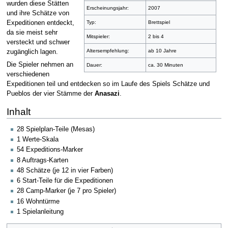
wurden diese Stätten
Erscheinungsjahr:
2007
und ihre Schätze von
Expeditionen entdeckt,
Typ:
Brettspiel
da sie meist sehr
Mitspieler:
2 bis 4
versteckt und schwer
Altersempfehlung:
ab 10 Jahre
zugänglich lagen.
Die Spieler nehmen an
Dauer:
ca. 30 Minuten
verschiedenen
Expeditionen teil und entdecken so im Laufe des Spiels Schätze und
Pueblos der vier Stämme der
Anasazi
.
Inhalt
28 Spielplan-Teile (Mesas)
1 Werte-Skala
54 Expeditions-Marker
8 Auftrags-Karten
48 Schätze (je 12 in vier Farben)
6 Start-Teile für die Expeditionen
28 Camp-Marker (je 7 pro Spieler)
16 Wohntürme
1 Spielanleitung