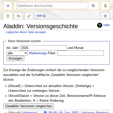
mehr
Aladdin: Versionsgeschichte
Hilfe
Logbücher dieser Seite anzeigen
Zur
Zur
Nach Versionen suchen
Navigation
Suche
bis Jahr:
und Monat:
springen
springen
Markierungs
-Filter:
Zur Anzeige der Änderungen einfach die zu vergleichenden Versionen
auswählen und die Schaltfläche „Gewählte Versionen vergleichen“
klicken.
(Aktuell) = Unterschied zur aktuellen Version, (Vorherige) =
Unterschied zur vorherigen Version
Uhrzeit/Datum = Version zu dieser Zeit, Benutzername/IP-Adresse
des Bearbeiters, K = Kleine Änderung