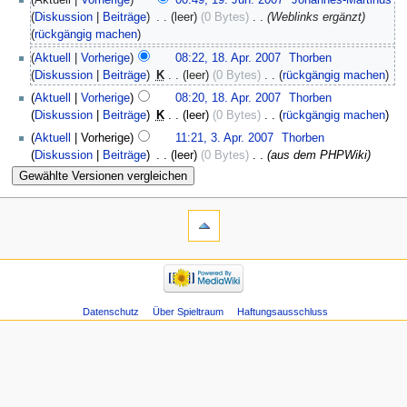
Aktuell
Vorherige
00:49, 19. Jun. 2007
‎
Johannes-Martinus
Diskussion
Beiträge
‎
leer
0 Bytes
‎
Weblinks ergänzt
rückgängig machen
Aktuell
Vorherige
08:22, 18. Apr. 2007
‎
Thorben
Diskussion
Beiträge
‎
K
leer
0 Bytes
‎
rückgängig machen
Aktuell
Vorherige
08:20, 18. Apr. 2007
‎
Thorben
Diskussion
Beiträge
‎
K
leer
0 Bytes
‎
rückgängig machen
Aktuell
Vorherige
11:21, 3. Apr. 2007
‎
Thorben
Diskussion
Beiträge
‎
leer
0 Bytes
‎
aus dem PHPWiki
Datenschutz
Über Spieltraum
Haftungsausschluss